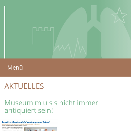
AMBULANTES
Menü
ZENTRUM
für Lungenkrankheiten
AKTUELLES
und Schlafmedizin
(AZLS)
Museum m u s s nicht immer
antiquiert sein!