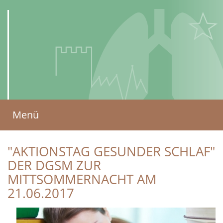
AMBULANTES
Menü
ZENTRUM
für Lungenkrankheiten
"AKTIONSTAG GESUNDER SCHLAF"
und Schlafmedizin
DER DGSM ZUR
(AZLS)
MITTSOMMERNACHT AM
21.06.2017