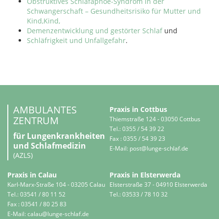
Obstruktives Schlafapnoe-Syndrom in der
Schwangerschaft – Gesundheitsrisiko für Mutter und
Kind,Kind,
Demenzentwicklung und gestörter Schlaf
und
Schläfrigkeit und Unfallgefahr
.
AMBULANTES
Praxis in Cottbus
ZENTRUM
Thiemstraße 124 - 03050 Cottbus
Tel.: 0355 / 54 39 22
für Lungenkrankheiten
Fax : 0355 / 54 39 23
und Schlafmedizin
E-Mail:
post@lunge-schlaf.de
(AZLS)
Praxis in Calau
Praxis in Elsterwerda
Karl-Marx-Straße 104 - 03205 Calau
Elsterstraße 37 - 04910 Elsterwerda
Tel.: 03541 / 80 11 52
Tel.: 03533 / 78 10 32
Fax : 03541 / 80 25 83
E-Mail:
calau@lunge-schlaf.de