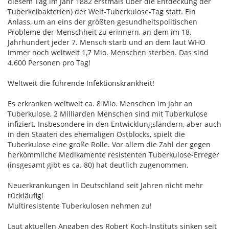
diesem Tag im Jahr 1882 erstmals über die Entdeckung der
Tuberkelbakterien) der Welt-Tuberkulose-Tag statt. Ein
Anlass, um an eins der größten gesundheitspolitischen
Probleme der Menschheit zu erinnern, an dem im 18.
Jahrhundert jeder 7. Mensch starb und an dem laut WHO
immer noch weltweit 1,7 Mio. Menschen sterben. Das sind
4.600 Personen pro Tag!
Weltweit die führende Infektionskrankheit!
Es erkranken weltweit ca. 8 Mio. Menschen im Jahr an
Tuberkulose, 2 Milliarden Menschen sind mit Tuberkulose
infiziert. Insbesondere in den Entwicklungsländern, aber auch
in den Staaten des ehemaligen Ostblocks, spielt die
Tuberkulose eine große Rolle. Vor allem die Zahl der gegen
herkömmliche Medikamente resistenten Tuberkulose-Erreger
(insgesamt gibt es ca. 80) hat deutlich zugenommen.
Neuerkrankungen in Deutschland seit Jahren nicht mehr
rückläufig!
Multiresistente Tuberkulosen nehmen zu!
Laut aktuellen Angaben des Robert Koch-Instituts sinken seit