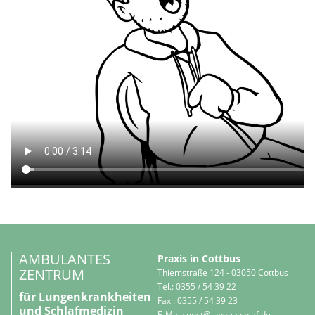
AMBULANTES
Praxis in Cottbus
ZENTRUM
Thiemstraße 124 - 03050 Cottbus
Tel.: 0355 / 54 39 22
für Lungenkrankheiten
Fax : 0355 / 54 39 23
und Schlafmedizin
E-Mail:
post@lunge-schlaf.de