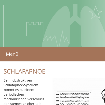
AMBULANTES
Menü
ZENTRUM
für Lungenkrankheiten
SCHLAFAPNOE
und Schlafmedizin
(AZLS)
Beim obstruktiven
Schlafapnoe-Syndrom
kommt es zu einem
periodischen
mechanischen Verschluss
der Atemwege oberhalb